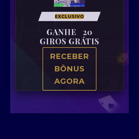
EXCLUSIVO
GANHE
20
GIROS GRÁTIS
RECEBER
BÔNUS
AGORA