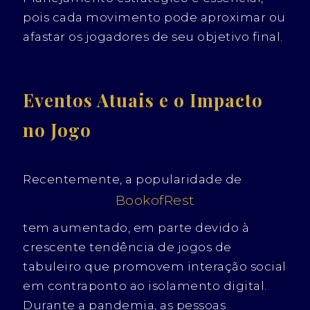
pois cada movimento pode aproximar ou
afastar os jogadores de seu objetivo final.
Eventos Atuais e o Impacto
no Jogo
Recentemente, a popularidade de
BookofRest
tem aumentado, em parte devido à
crescente tendência de jogos de
tabuleiro que promovem interação social
em contraponto ao isolamento digital.
Durante a pandemia, as pessoas