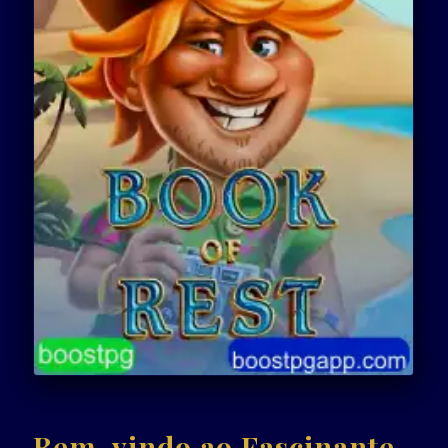
Bem-vindo ao Fascinante