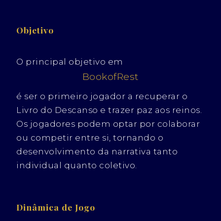
Objetivo
O principal objetivo em
BookofRest
é ser o primeiro jogador a recuperar o
Livro do Descanso e trazer paz aos reinos.
Os jogadores podem optar por colaborar
ou competir entre si, tornando o
desenvolvimento da narrativa tanto
individual quanto coletivo.
Dinâmica de Jogo