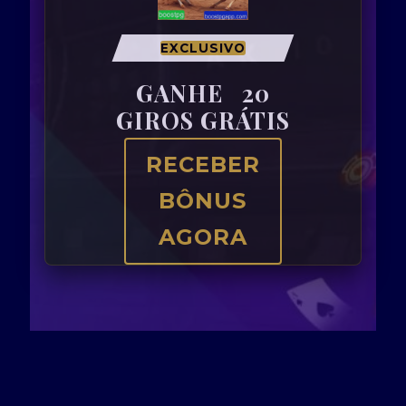
EXCLUSIVO
GANHE
20
GIROS GRÁTIS
RECEBER
BÔNUS
AGORA