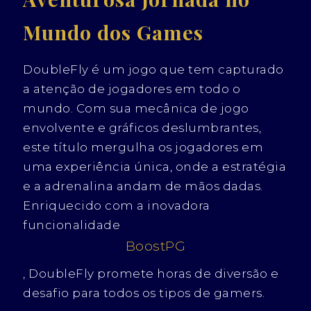
Mundo dos Games
DoubleFly é um jogo que tem capturado
a atenção de jogadores em todo o
mundo. Com sua mecânica de jogo
envolvente e gráficos deslumbrantes,
este título mergulha os jogadores em
uma experiência única, onde a estratégia
e a adrenalina andam de mãos dadas.
Enriquecido com a inovadora
funcionalidade
BoostPG
, DoubleFly promete horas de diversão e
desafio para todos os tipos de gamers.