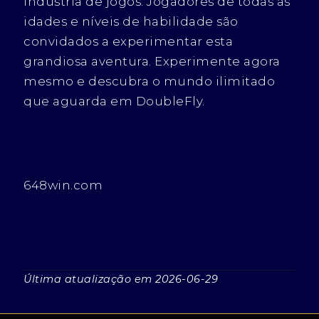
indústria de jogos. Jogadores de todas as
idades e níveis de habilidade são
convidados a experimentar esta
grandiosa aventura. Experimente agora
mesmo e descubra o mundo ilimitado
que aguarda em DoubleFly.
648win.com
Última atualização em 2026-06-29