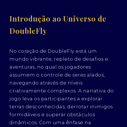
Introdução ao Universo de
DoubleFly
No coração de DoubleFly está um
mundo vibrante, repleto de desafios e
aventuras, no qual os jogadores
assumem o controle de seres alados,
navegando através de níveis
criativamente complexos. A narrativa do
jogo leva os participantes a explorar
terras desconhecidas, derrotar inimigos
formidáveis e superar obstáculos
dinâmicos. Com uma ênfase na