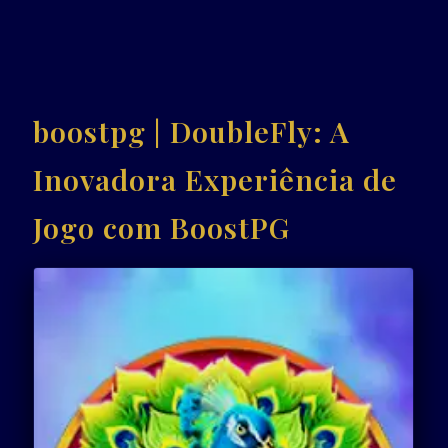
boostpg | DoubleFly: A
Inovadora Experiência de
Jogo com BoostPG