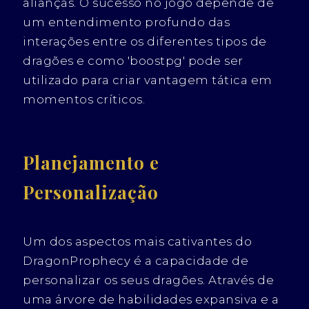
alianças. O sucesso no jogo depende de
um entendimento profundo das
interações entre os diferentes tipos de
dragões e como 'boostpg' pode ser
utilizado para criar vantagem tática em
momentos críticos.
Planejamento e
Personalização
Um dos aspectos mais cativantes do
DragonProphecy é a capacidade de
personalizar os seus dragões. Através de
uma árvore de habilidades expansiva e a