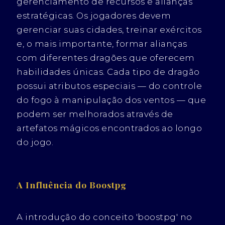
gerenciamento de recursos e alianças
estratégicas. Os jogadores devem
gerenciar suas cidades, treinar exércitos
e, o mais importante, formar alianças
com diferentes dragões que oferecem
habilidades únicas. Cada tipo de dragão
possui atributos especiais — do controle
do fogo à manipulação dos ventos — que
podem ser melhorados através de
artefatos mágicos encontrados ao longo
do jogo.
A Influência do Boostpg
A introdução do conceito 'boostpg' no