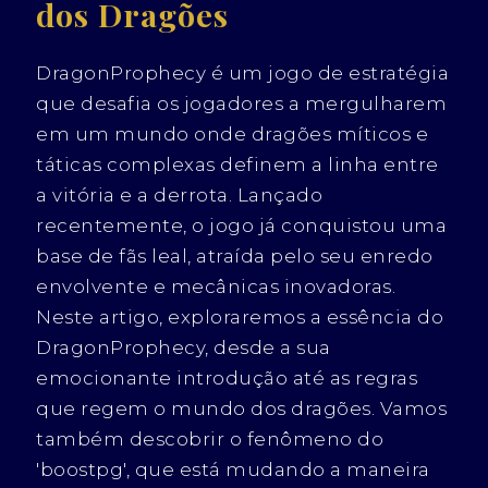
dos Dragões
DragonProphecy é um jogo de estratégia
que desafia os jogadores a mergulharem
em um mundo onde dragões míticos e
táticas complexas definem a linha entre
a vitória e a derrota. Lançado
recentemente, o jogo já conquistou uma
base de fãs leal, atraída pelo seu enredo
envolvente e mecânicas inovadoras.
Neste artigo, exploraremos a essência do
DragonProphecy, desde a sua
emocionante introdução até as regras
que regem o mundo dos dragões. Vamos
também descobrir o fenômeno do
'boostpg', que está mudando a maneira