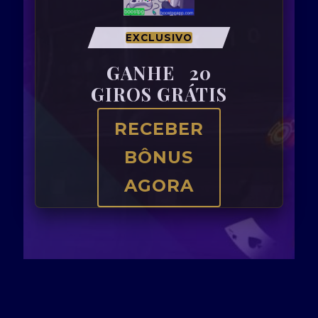
EXCLUSIVO
GANHE
20
GIROS GRÁTIS
RECEBER
BÔNUS
AGORA